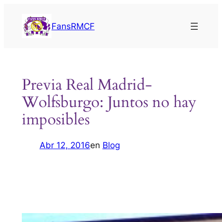
Saltar
al
FansRMCF
contenido
Previa Real Madrid-
Wolfsburgo: Juntos no hay
imposibles
Abr 12, 2016
en
Blog