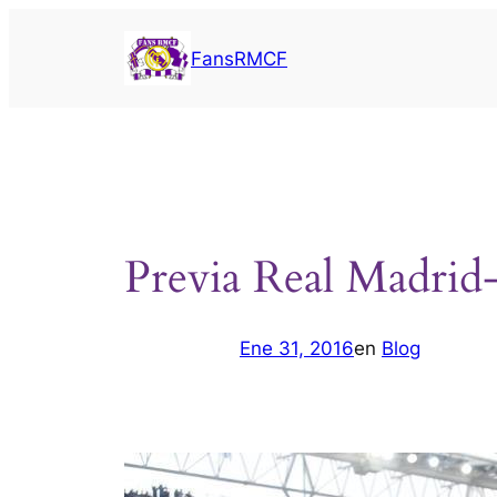
Saltar
al
FansRMCF
contenido
Previa Real Madri
Ene 31, 2016
en
Blog