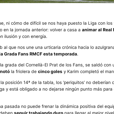
e, ni cómo de difícil se nos haya puesto la Liga con los
 en la jornada anterior: volver a casa a
animar al Real
 ilusión y con energía.
b al que nos une una urticaria crónica hacia lo azulgra
 la Grada Fans RMCF esta temporada
.
la grada del Cornellà-El Prat de los Fans, se saldó con 
notó
la friolera de
cinco goles
y Karim completó el mar
a posición 14ª de la tabla, los ‘periquitos’ no debería
Liga y está obligado a no dejarse ningún punto más para
na pasada no puede frenar la dinámica positiva del equip
 deben
seguir trabajando duro
para llegar al mejor nivel