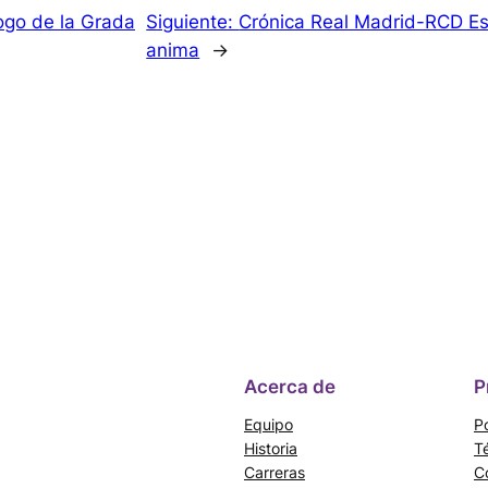
logo de la Grada
Siguiente:
Crónica Real Madrid-RCD Esp
anima
→
Acerca de
P
Equipo
Po
Historia
T
Carreras
C