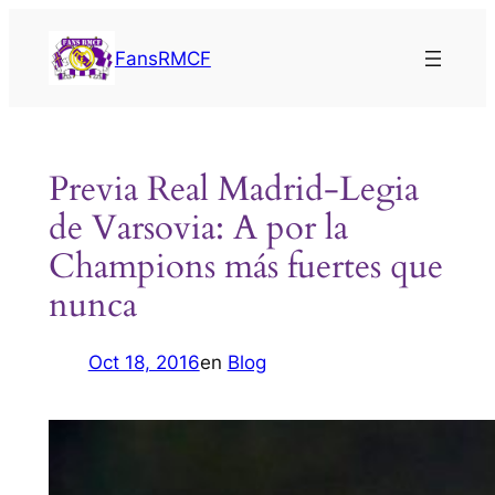
Saltar
al
FansRMCF
contenido
Previa Real Madrid-Legia
de Varsovia: A por la
Champions más fuertes que
nunca
Oct 18, 2016
en
Blog