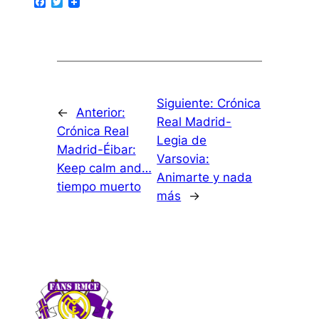
Facebook
Twitter
Siguiente:
Crónica
←
Anterior:
Real Madrid-
Crónica Real
Legia de
Madrid-Éibar:
Varsovia:
Keep calm and…
Animarte y nada
tiempo muerto
más
→