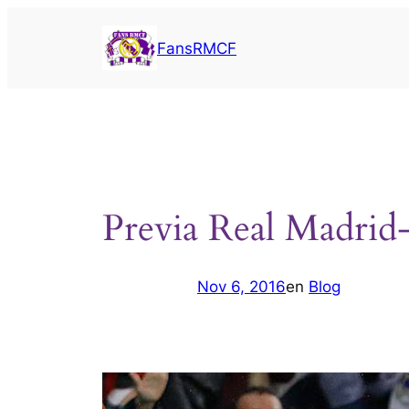
Saltar
al
FansRMCF
contenido
Previa Real Madri
Nov 6, 2016
en
Blog