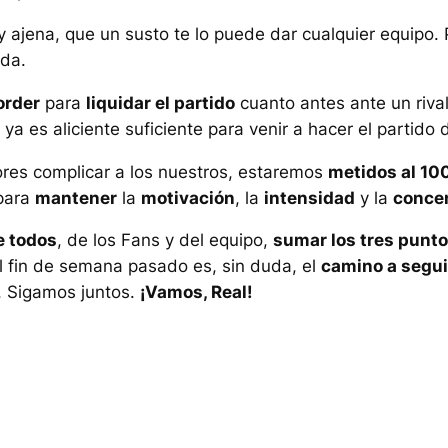
 ajena, que un susto te lo puede dar cualquier equipo. 
ada.
order
para
liquidar el partido
cuanto antes ante un riva
ya es aliciente suficiente para venir a hacer el partido 
ores complicar a los nuestros, estaremos
metidos al 100
 para
mantener
la
motivación
, la
intensidad
y la
conce
e todos
, de los Fans y del equipo,
sumar los tres punt
 fin de semana pasado es, sin duda, el
camino a segui
. Sigamos juntos.
¡Vamos, Real!