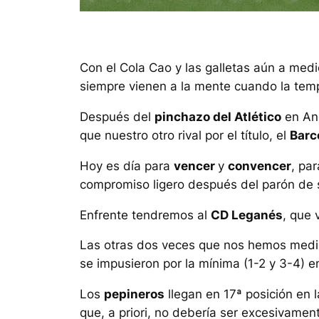
Con el Cola Cao y las galletas aún a medi
siempre vienen a la mente cuando la temp
Después del
pinchazo del Atlético
en Ano
que nuestro otro rival por el título, el
Barc
Hoy es día para
vencer
y
convencer
, pa
compromiso ligero después del parón de 
Enfrente tendremos al
CD Leganés
, que 
Las otras dos veces que nos hemos medid
se impusieron por la mínima (1-2 y 3-4) 
Los
pepineros
llegan en 17ª posición en 
que,
a priori
, no debería ser excesivament