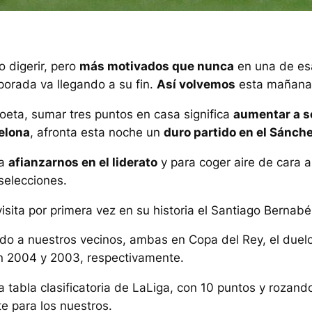
o digerir, pero
más motivados que nunca
en una de esa
orada va llegando a su fin.
Así volvemos
esta mañana 
eta, sumar tres puntos en casa significa
aumentar a se
elona
, afronta esta noche un
duro partido en el Sánch
ra
afianzarnos en el liderato
y para coger aire de cara a
selecciones.
visita por primera vez en su historia el Santiago Bernabéu
o a nuestros vecinos, ambas en Copa del Rey, el duelo 
en 2004 y 2003, respectivamente.
la tabla clasificatoria de LaLiga, con 10 puntos y rozan
e para los nuestros.