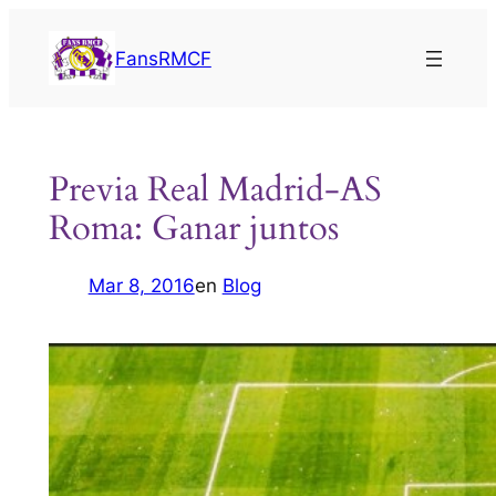
Saltar
al
FansRMCF
contenido
Previa Real Madrid-AS
Roma: Ganar juntos
Mar 8, 2016
en
Blog