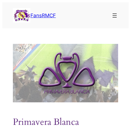
Saltar
al
FansRMCF
contenido
Primavera Blanca