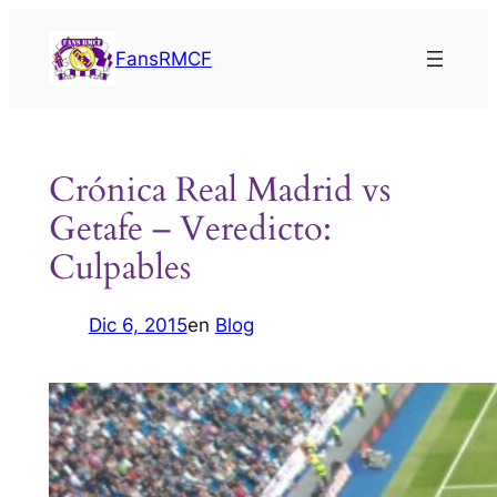
Saltar
al
FansRMCF
contenido
Crónica Real Madrid vs
Getafe – Veredicto:
Culpables
Dic 6, 2015
en
Blog