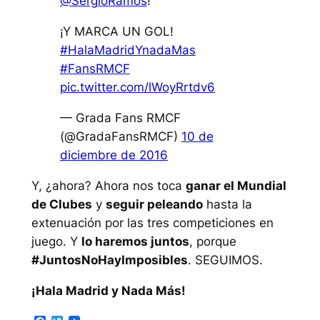
@SergioRamos
!
¡Y MARCA UN GOL!
#HalaMadridYnadaMas
#FansRMCF
pic.twitter.com/lWoyRrtdv6
— Grada Fans RMCF
(@GradaFansRMCF)
10 de
diciembre de 2016
Y, ¿ahora? Ahora nos toca
ganar el Mundial
de Clubes
y
seguir peleando
hasta la
extenuación por las tres competiciones en
juego. Y
lo haremos juntos
, porque
#JuntosNoHayImposibles
. SEGUIMOS.
¡Hala Madrid y Nada Más!