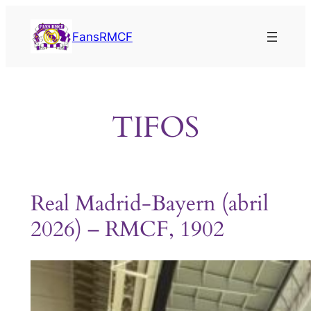
Saltar
al
FansRMCF
contenido
TIFOS
Real Madrid-Bayern (abril
2026) – RMCF, 1902