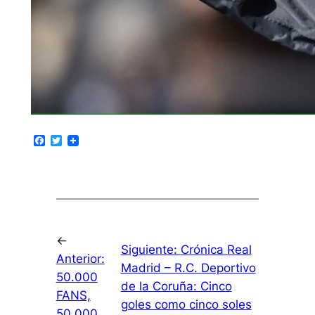
Facebook
Twitter
←
Siguiente:
Crónica Real
Anterior:
Madrid – R.C. Deportivo
50.000
de la Coruña: Cinco
FANS,
goles como cinco soles
50.000