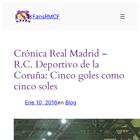
Saltar
al
FansRMCF
contenido
Crónica Real Madrid –
R.C. Deportivo de la
Coruña: Cinco goles como
cinco soles
Ene 10, 2016
en
Blog