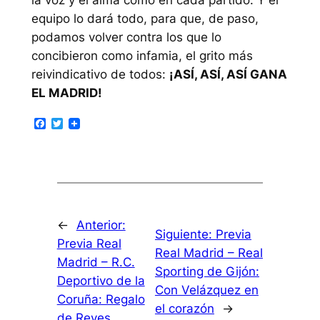
la voz y el alma como en cada partido. Y el
equipo lo dará todo, para que, de paso,
podamos volver contra los que lo
concibieron como infamia, el grito más
reivindicativo de todos:
¡ASÍ, ASÍ, ASÍ GANA
EL MADRID!
Facebook
Twitter
←
Anterior:
Siguiente:
Previa
Previa Real
Real Madrid – Real
Madrid – R.C.
Sporting de Gijón:
Deportivo de la
Con Velázquez en
Coruña: Regalo
el corazón
→
de Reyes