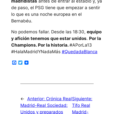
madridistas
antes de entrar al estadio y, ya
de paso, el PSG tiene que empezar a sentir
lo que es una noche europea en el
Bernabéu.
No podemos fallar. Desde las 18:30,
equipo
y afición tenemos que estar unidos
.
Por la
Champions. Por la historia.
#APorLa13
#HalaMadridYNadaMás
#QuedadaBlanca
Facebook
Twitter
←
Anterior:
Crónica Real
Siguiente:
Madrid-Real Sociedad:
Tifo Real
Unidos y preparados
Madrid-