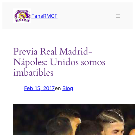
Saltar
al
FansRMCF
contenido
Previa Real Madrid-
Nápoles: Unidos somos
imbatibles
Feb 15, 2017
en
Blog