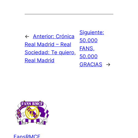
Siguiente:
←
Anterior:
Crónica
50.000
Real Madrid – Real
FANS,
Sociedad: Te quiero,
50.000
Real Madrid
GRACIAS
→
FansRMCF