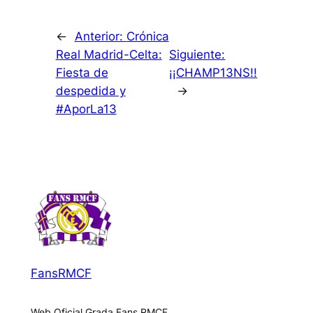
←
Anterior:
Crónica
Real Madrid-Celta:
Siguiente:
Fiesta de
¡¡CHAMP13NS!!
despedida y
→
#AporLa13
FansRMCF
Web Oficial Grada Fans RMCF