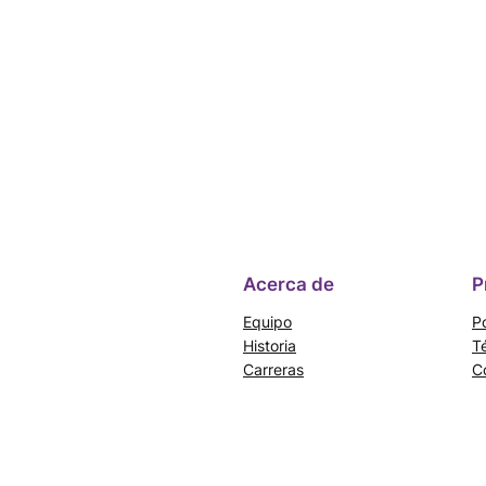
Acerca de
P
Equipo
Po
Historia
T
Carreras
C