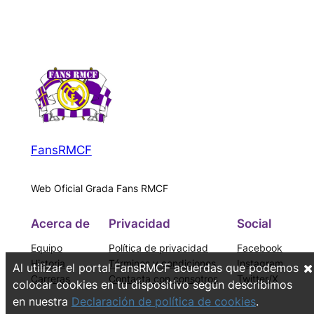
FansRMCF
Web Oficial Grada Fans RMCF
Acerca de
Privacidad
Social
Equipo
Política de privacidad
Facebook
Historia
Términos y condiciones
Instagram
Al utilizar el portal FansRMCF acuerdas que podemos
Carreras
Contacta con consotros
Twitter/X
colocar cookies en tu dispositivo según describimos
en nuestra
Declaración de política de cookies
.