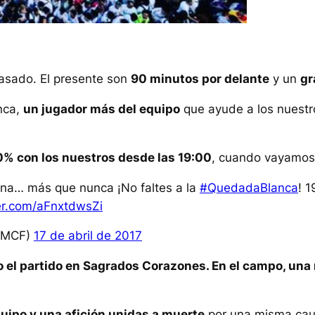
pasado. El presente son
90 minutos por delante
y un
gr
nca,
un jugador más del equipo
que ayude a los nuestro
0% con los nuestros desde las 19:00
, cuando vayamos 
ana… más que nunca ¡No faltes a la
#QuedadaBlanca
! 
ter.com/aFnxtdwsZi
RMCF)
17 de abril de 2017
do el partido en Sagrados Corazones. En el campo, un
uipo y una afición unidas a muerte
por una misma caus