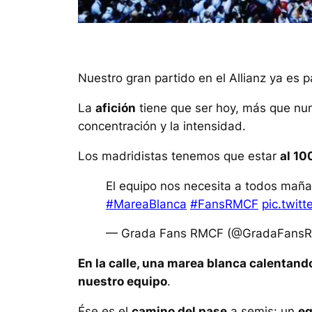
Nuestro gran partido en el Allianz ya es 
La
afición
tiene que ser hoy, más que nu
concentración y la intensidad.
Los madridistas tenemos que estar
al 10
El equipo nos necesita a todos mañ
#MareaBlanca
#FansRMCF
pic.twit
— Grada Fans RMCF (@GradaFans
En la calle, una marea blanca calentan
nuestro equipo
.
Ése es el
camino del pase
a semis: un
eq