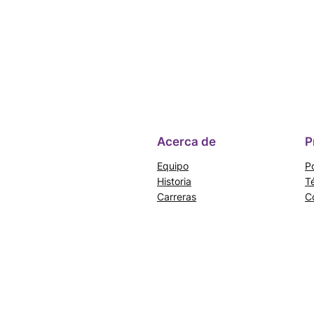
Acerca de
P
Equipo
Po
Historia
T
Carreras
C