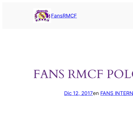
Saltar
al
FansRMCF
contenido
FANS RMCF PO
Dic 12, 2017
en
FANS INTER