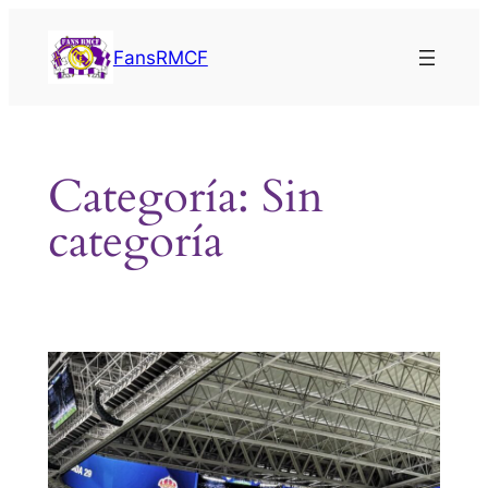
Saltar
al
FansRMCF
contenido
Categoría:
Sin
categoría