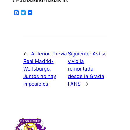
#HalaMadridYnadaMas
Facebook
Twitter
←
Anterior:
Previa
Siguiente:
Así se
Real Madrid-
vivió la
Wolfsburgo:
remontada
Juntos no hay
desde la Grada
imposibles
FANS
→