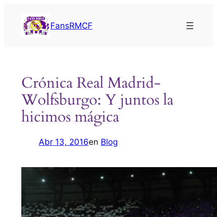
Saltar
al
FansRMCF
contenido
Crónica Real Madrid-
Wolfsburgo: Y juntos la
hicimos mágica
Abr 13, 2016
en
Blog