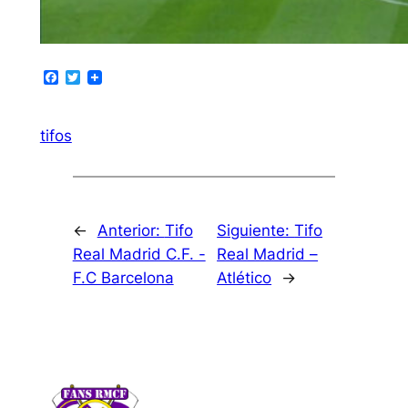
Facebook
Twitter
tifos
←
Anterior:
Tifo
Siguiente:
Tifo
Real Madrid C.F. -
Real Madrid –
F.C Barcelona
Atlético
→