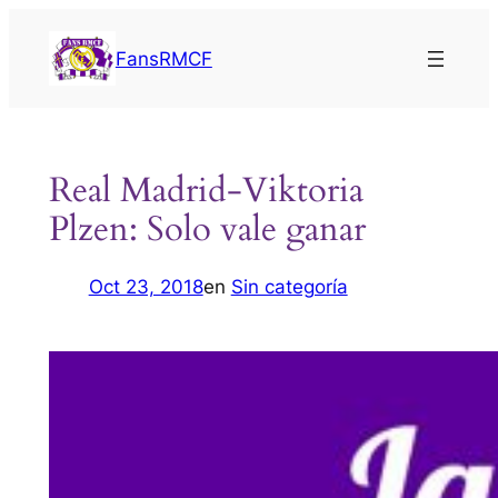
Saltar
al
FansRMCF
contenido
Real Madrid-Viktoria
Plzen: Solo vale ganar
Oct 23, 2018
en
Sin categoría