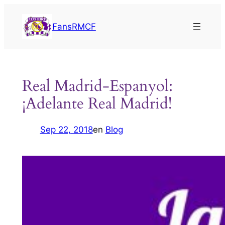
Saltar
al
FansRMCF
contenido
Real Madrid-Espanyol:
¡Adelante Real Madrid!
Sep 22, 2018
en
Blog