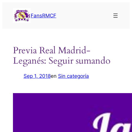
Saltar
al
FansRMCF
contenido
Previa Real Madrid-
Leganés: Seguir sumando
Sep 1, 2018
en
Sin categoría