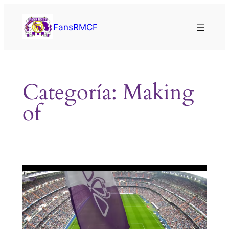
Saltar
al
FansRMCF
contenido
Categoría:
Making
of