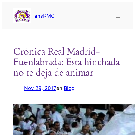
Saltar
al
FansRMCF
contenido
Crónica Real Madrid-
Fuenlabrada: Esta hinchada
no te deja de animar
Nov 29, 2017
en
Blog