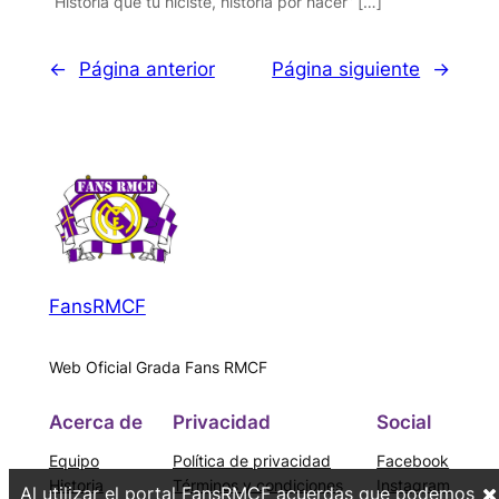
“Historia que tú hiciste, historia por hacer” […]
←
Página anterior
Página siguiente
→
FansRMCF
Web Oficial Grada Fans RMCF
Acerca de
Privacidad
Social
Equipo
Política de privacidad
Facebook
Historia
Términos y condiciones
Instagram
Al utilizar el portal FansRMCF acuerdas que podemos