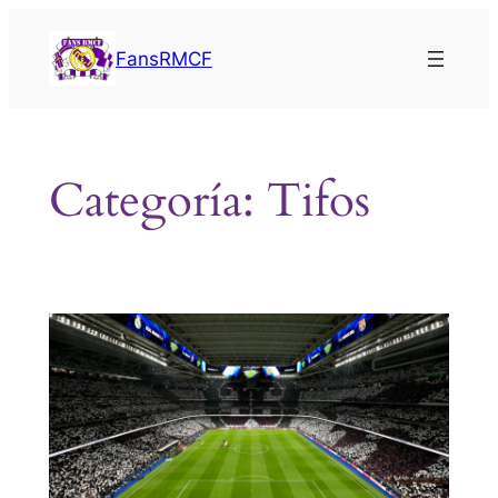
Saltar
al
FansRMCF
contenido
Categoría:
Tifos