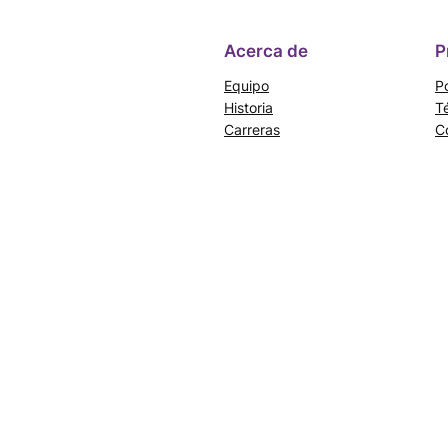
Acerca de
P
Equipo
Po
Historia
T
Carreras
C