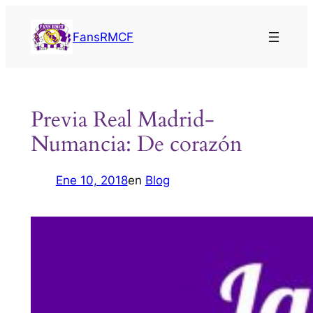
Saltar
al
FansRMCF
contenido
Previa Real Madrid-
Numancia: De corazón
Ene 10, 2018
en
Blog