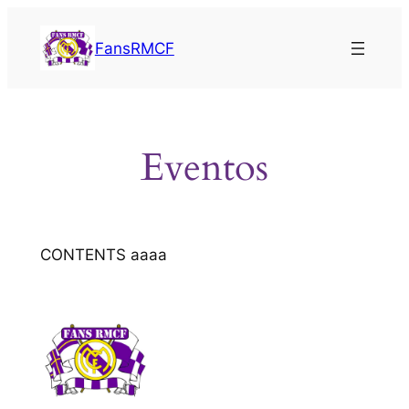
Saltar
al
FansRMCF
contenido
Eventos
CONTENTS aaaa