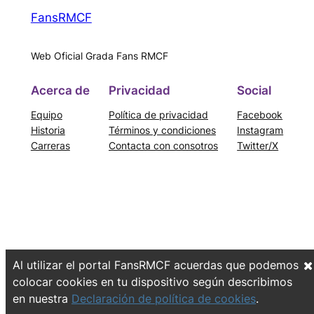
FansRMCF
Web Oficial Grada Fans RMCF
Acerca de
Privacidad
Social
Equipo
Política de privacidad
Facebook
Historia
Términos y condiciones
Instagram
Carreras
Contacta con consotros
Twitter/X
Al utilizar el portal FansRMCF acuerdas que podemos
colocar cookies en tu dispositivo según describimos
en nuestra
Declaración de política de cookies
.