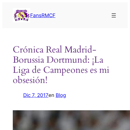
Saltar
al
FansRMCF
contenido
Crónica Real Madrid-
Borussia Dortmund: ¡La
Liga de Campeones es mi
obsesión!
Dic 7, 2017
en
Blog